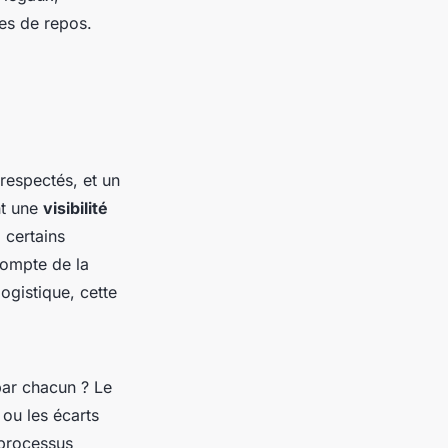
es de repos.
 respectés, et un
nt une
visibilité
 certains
compte de la
logistique, cette
par chacun ? Le
ou les écarts
 processus