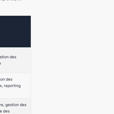
estion des
e
ion des
, reporting
ve, gestion des
e des