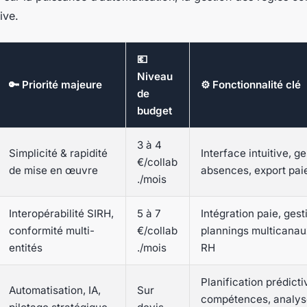
ive.
💶
Niveau
🔑 Priorité majeure
⚙️ Fonctionnalité clé
de
budget
3 à 4
Simplicité & rapidité
Interface intuitive, g
€/collab
de mise en œuvre
absences, export pai
./mois
Interopérabilité SIRH,
5 à 7
Intégration paie, gest
conformité multi-
€/collab
plannings multicanaux
entités
./mois
RH
Planification prédicti
Automatisation, IA,
Sur
compétences, analys