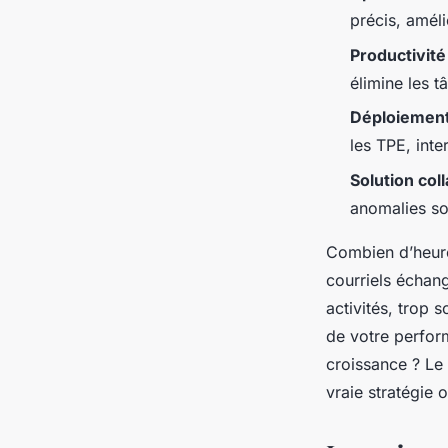
Nicet
•
12/05/2026 13:15
•
10 min de lecture
précis, améli
Productivité
élimine les 
Déploiement
les TPE, int
Solution col
anomalies s
Combien d’heure
courriels échan
activités, trop 
de votre perform
croissance ? Le
vraie stratégie 