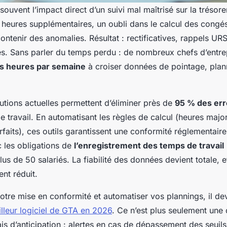
ouvent l’impact direct d’un suivi mal maîtrisé sur la trésore
s heures supplémentaires, un oubli dans le calcul des congé
ntenir des anomalies. Résultat : rectificatives, rappels UR
s. Sans parler du temps perdu : de nombreux chefs d’entre
rs heures par semaine
à croiser données de pointage, plan
lutions actuelles permettent d’éliminer près de
95 % des err
e travail. En automatisant les règles de calcul (heures majo
rfaits), ces outils garantissent une conformité réglementaire
les obligations de
l’enregistrement des temps de travail
lus de 50 salariés. La fiabilité des données devient totale, e
ent réduit.
otre mise en conformité et automatiser vos plannings, il dev
illeur logiciel de GTA en 2026
. Ce n’est plus seulement une
ais d’anticipation : alertes en cas de dépassement des seuils