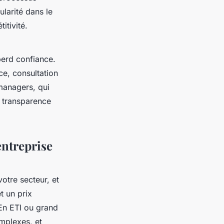
ularité dans le
itivité.
perd confiance.
e, consultation
 managers, qui
e transparence
entreprise
votre secteur, et
et un prix
 En ETI ou grand
omplexes, et