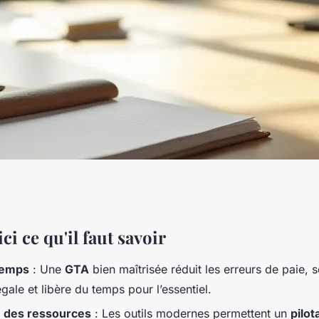
 des temps et des
ci ce qu'il faut savoir
temps
: Une
GTA
bien maîtrisée réduit les erreurs de paie, s
r en productivité
gale et libère du temps pour l’essentiel.
n des ressources
: Les outils modernes permettent un
pilot