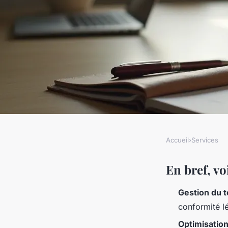
Accueil
›
Services
SERVICES
Optimiser la gestion
En bref, voi
Gestion du 
activités pour gagne
conformité lé
Optimisatio