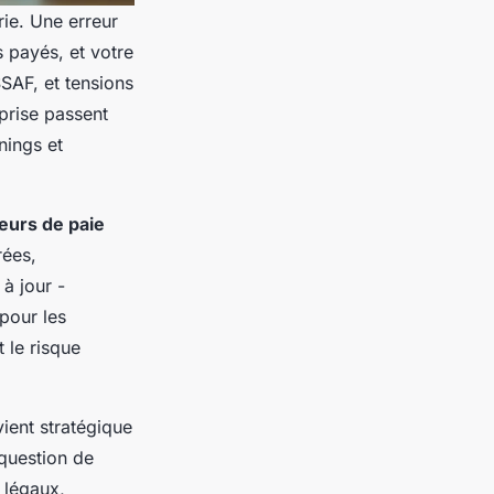
rie. Une erreur
s payés, et votre
SSAF, et tensions
prise passent
nings et
eurs de paie
rées,
 à jour -
pour les
t le risque
ient stratégique
 question de
 légaux,