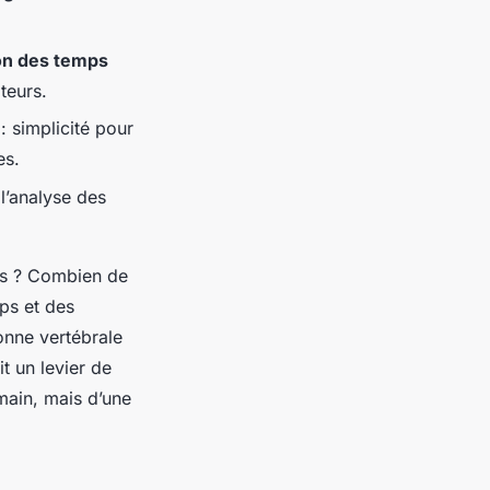
ion des temps
teurs.
: simplicité pour
es.
 l’analyse des
is ? Combien de
ps et des
lonne vertébrale
t un levier de
main, mais d’une