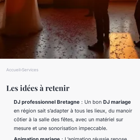
Accueil
›
Services
SERVICES
Les idées à retenir
DJ mariage Bretagne : oreillez
vos soirées avec une
DJ professionnel Bretagne
: Un bon
DJ mariage
animation sur-mesure
en région sait s’adapter à tous les lieux, du manoir
côtier à la salle des fêtes, avec un matériel sur
Nicet
•
30/05/2026 17:11
•
9 min de lecture
mesure et une sonorisation impeccable.
Animation mariage
: L’animation réussie repose