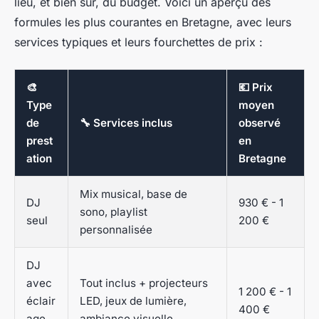
lieu, et bien sûr, du budget. Voici un aperçu des
formules les plus courantes en Bretagne, avec leurs
services typiques et leurs fourchettes de prix :
🎨
💶 Prix
Type
moyen
de
🔧 Services inclus
observé
prest
en
ation
Bretagne
Mix musical, base de
DJ
930 € - 1
sono, playlist
seul
200 €
personnalisée
DJ
avec
Tout inclus + projecteurs
1 200 € - 1
éclair
LED, jeux de lumière,
400 €
age
ambiance visuelle