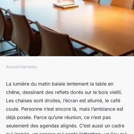
Accueil
›
Services
SERVICES
Choisir une salle de réunion à
La lumière du matin balaie lentement la table en
chêne, dessinant des reflets dorés sur le bois vieilli.
La Rochelle selon vos besoins
Les chaises sont droites, l’écran est allumé, le café
coule. Personne n’est encore là, mais l’ambiance est
Nicet
•
16/05/2026 12:03
•
9 min de lecture
déjà posée. Parce qu’une réunion, ce n’est pas
seulement des agendas alignés. C’est aussi un cadre