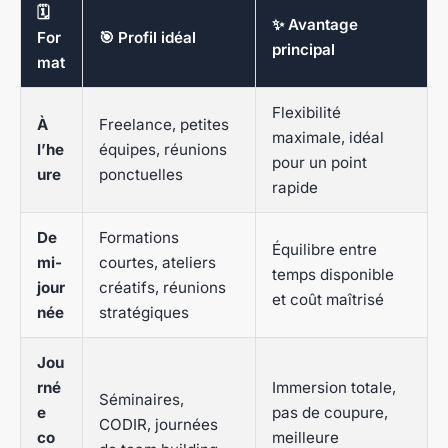
🗓️
✨ Avantage
For
🎯 Profil idéal
principal
mat
Flexibilité
À
Freelance, petites
maximale, idéal
l’he
équipes, réunions
pour un point
ure
ponctuelles
rapide
De
Formations
Équilibre entre
mi-
courtes, ateliers
temps disponible
jour
créatifs, réunions
et coût maîtrisé
née
stratégiques
Jou
rné
Immersion totale,
Séminaires,
e
pas de coupure,
CODIR, journées
co
meilleure