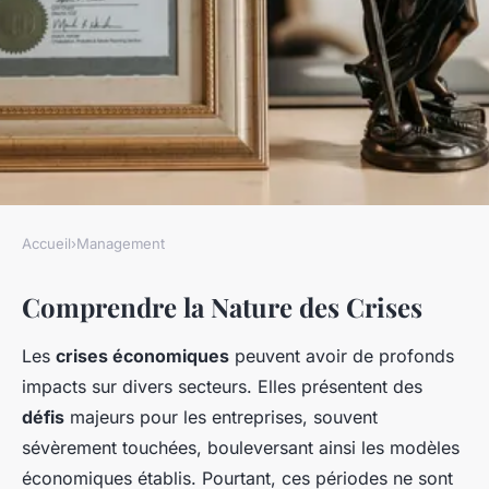
Accueil
›
Management
MANAGEMENT
Comprendre la Nature des Crises
Exploitez les Opportunités
Cachées en Période de Crise :
Les
crises économiques
peuvent avoir de profonds
Guide Pratique
impacts sur divers secteurs. Elles présentent des
défis
majeurs pour les entreprises, souvent
Maya
•
25 mars 2025
•
7 min de lecture
sévèrement touchées, bouleversant ainsi les modèles
économiques établis. Pourtant, ces périodes ne sont