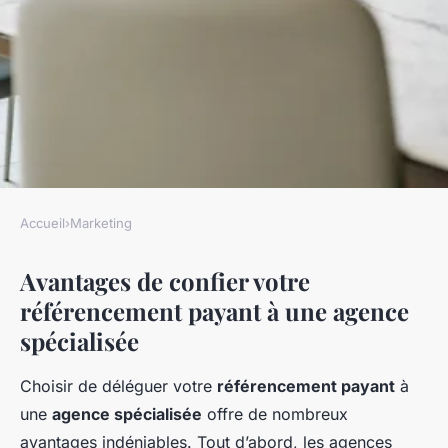
Accueil
›
Marketing
MARKETING
Avantages de confier votre
Devriez-vous Confier Votre
référencement payant à une agence
Référencement Payant à une
spécialisée
Agence Spécialisée ?
Choisir de déléguer votre
référencement payant
à
Maya
•
7 février 2025
•
6 min de lecture
une
agence spécialisée
offre de nombreux
avantages indéniables. Tout d’abord, les agences